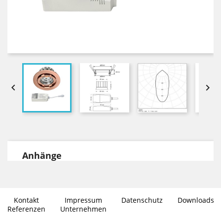


Anhänge
DOWNLOADS
Datenblatt Environlight in PDF Format
Kontakt
Impressum
Datenschutz
Downloads
Photometrische Daten im .ies
Referenzen
Unternehmen
Dateiformat