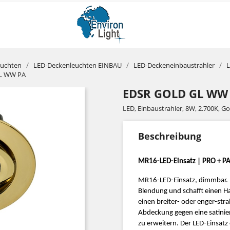
euchten
LED-Deckenleuchten EINBAU
LED-Deckeneinbaustrahler
L
GL WW PA
EDSR GOLD GL WW
LED, Einbaustrahler, 8W, 2.700K, G
Beschreibung
MR16-LED-Einsatz
| PRO + P
MR16-LED-Einsatz, dimmbar. D
Blendung und schafft einen Ha
einen breiter- oder enger-stra
Abdeckung gegen eine satinie
zu erweitern. Der LED-Einsatz