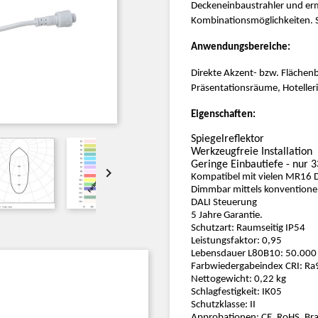
Deckeneinbaustrahler und ermö
Kombinationsmöglichkeiten. 
Anwendungsbereiche:
Direkte Akzent- bzw. Flächen
Präsentationsräume, Hoteller
Eigenschaften:
Spiegelreflektor
Werkzeugfreie Installation
Geringe Einbautiefe - nur

Kompatibel mit vielen MR16 
Dimmbar mittels konventione
DALI Steuerung
5 Jahre Garantie.
Schutzart: Raumseitig IP54
Leistungsfaktor: 0,95
Lebensdauer L80B10: 50.000
Farbwiedergabeindex CRI: R
Nettogewicht: 0,22 kg
Schlagfestigkeit: IK05
Schutzklasse: II
Approbationen: CE, RoHS, Br