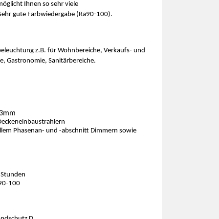
glicht Ihnen so sehr viele
Sehr gute Farbwiedergabe (Ra90-100).
beleuchtung z.B. für Wohnbereiche, Verkaufs- und
ie, Gastronomie, Sanitärbereiche.
 33mm
Deckeneinbaustrahlern
llem Phasenan- und -abschnitt Dimmern sowie
 Stunden
a90-100
andschutz D