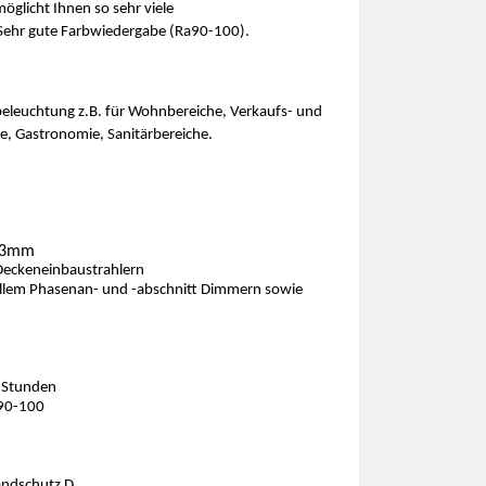
glicht Ihnen so sehr viele
Sehr gute Farbwiedergabe (Ra90-100).
beleuchtung z.B. für Wohnbereiche, Verkaufs- und
ie, Gastronomie, Sanitärbereiche.
 33mm
Deckeneinbaustrahlern
llem Phasenan- und -abschnitt Dimmern sowie
 Stunden
a90-100
andschutz D