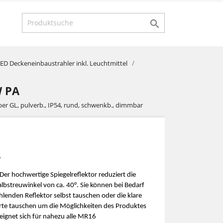

ED Deckeneinbaustrahler inkl. Leuchtmittel
W PA
lber GL, pulverb., IP54, rund, schwenkb., dimmbar
A
er hochwertige Spiegelreflektor reduziert die
lbstreuwinkel von ca. 40°. Sie können bei Bedarf
hlenden Reflektor selbst tauschen oder die klare
rte tauschen um die Möglichkeiten des Produktes
 eignet sich für nahezu alle MR16