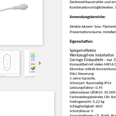
Deckeneinbaustrahler und ermö
Kombinationsmöglichkeiten. 
Anwendungsbereiche:
Direkte Akzent- bzw. Flächen
Präsentationsräume, Hoteller
Eigenschaften:
Spiegelreflektor
Werkzeugfreie Installation
Geringe Einbautiefe - nur

Kompatibel mit vielen MR16 
Dimmbar mittels konventione
DALI Steuerung
5 Jahre Garantie.
Schutzart: Raumseitig IP54
Leistungsfaktor: 0,95
Lebensdauer L80B10: 50.000
Farbwiedergabeindex CRI: R
Nettogewicht: 0,22 kg
Schlagfestigkeit: IK05
Schutzklasse: II
Approbationen: CE, RoHS, Br