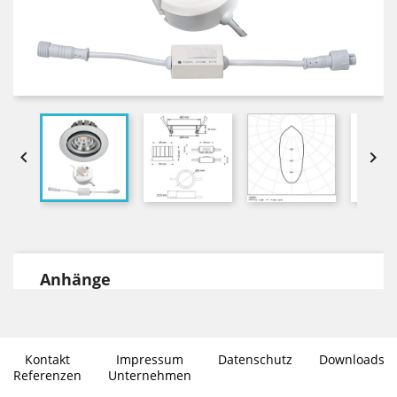


Anhänge
DOWNLOADS
Datenblatt Environlight in PDF Format
Kontakt
Impressum
Datenschutz
Downloads
Photometrische Daten im .ies
Referenzen
Unternehmen
Dateiformat