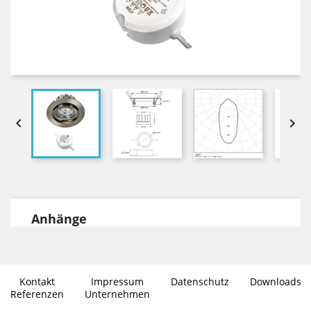


Anhänge
DOWNLOADS
Datenblatt Environlight in PDF Format
Kontakt
Impressum
Datenschutz
Downloads
Photometrische Daten im .ies
Referenzen
Unternehmen
Dateiformat