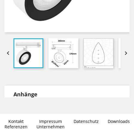


Anhänge
DOWNLOADS
Datenblatt Environlight in PDF Format
Kontakt
Impressum
Datenschutz
Downloads
Photometrische Daten im .ies
Referenzen
Unternehmen
Dateiformat