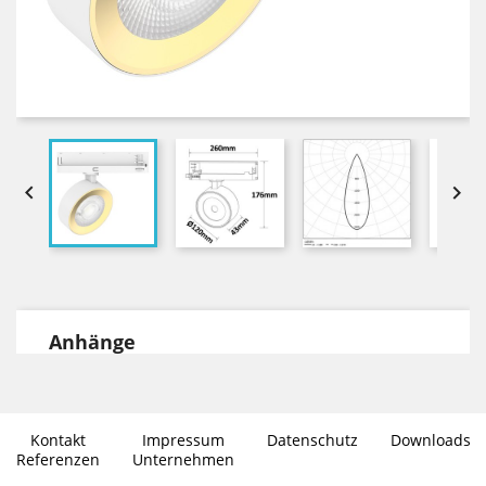


Anhänge
DOWNLOADS
Datenblatt Environlight in PDF Format
Kontakt
Impressum
Datenschutz
Downloads
Photometrische Daten im .ies
Referenzen
Unternehmen
Dateiformat