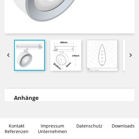


Anhänge
DOWNLOADS
Datenblatt Environlight in PDF Format
Kontakt
Impressum
Datenschutz
Downloads
Photometrische Daten im .ies
Referenzen
Unternehmen
Dateiformat