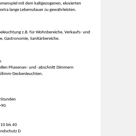
menspiel mit dem kaltgezogenen, eloxierten
xtra lange Lebensdauer zu gewährleisten.
beleuchtung z.B. für Wohnbereiche, Verkaufs- und
e, Gastronomie, Sanitärbereiche.
n.
ellen Phasenan- und -abschnitt Dimmern
e 68mm-Deckenleuchten.
 Stunden
>90
10 bis 40
andschutz D