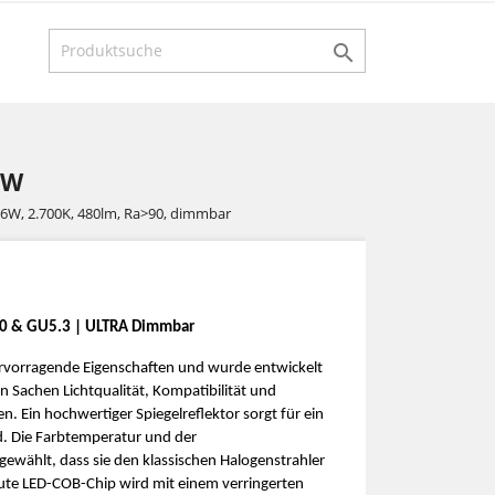

WW
 6W, 2.700K, 480lm, Ra>90, dimmbar
10 & GU5.3
| ULTRA Dimmbar
hervorragende Eigenschaften und wurde entwickelt
 Sachen Lichtqualität, Kompatibilität und
. Ein hochwertiger Spiegelreflektor sorgt für ein
ld. Die Farbtemperatur und der
ewählt, dass sie den klassischen Halogenstrahler
aute LED-COB-Chip wird mit einem verringerten