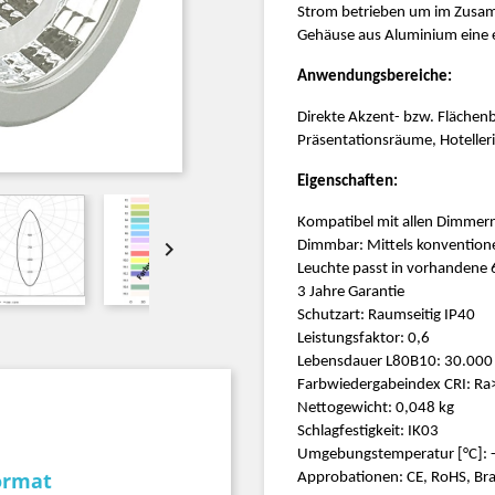
Strom betrieben um im Zusam
Gehäuse aus Aluminium eine e
Anwendungsbereiche:
Direkte Akzent- bzw. Flächen
Präsentationsräume, Hotelleri
Eigenschaften:
Kompatibel mit allen Dimmer

Dimmbar: Mittels konvention
Leuchte passt in vorhanden
3 Jahre Garantie
Schutzart: Raumseitig IP40
Leistungsfaktor: 0,6
Lebensdauer L80B10: 30.000
Farbwiedergabeindex CRI: Ra
Nettogewicht: 0,048 kg
Schlagfestigkeit: IK03
Umgebungstemperatur [°C]: -
ormat
Approbationen: CE, RoHS, Br