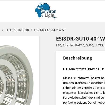
LED-PAR16 GU10
ESI8DR-GU10 40° WW
ESI8DR-GU10 40° 
LED, Strahler, PAR16, GU10, ULTRA,
Beschreibung
LED Leuchtmittel PAR16 GU
Dieses Leuchtmittel besitzt 
um den größten Ansprüchen in
Lebensdauer gerecht zu werden
elegantes, klassisches Lichtbi
Farbwiedergabeindex sind so g
perfekt ersetzen. Der eingeb