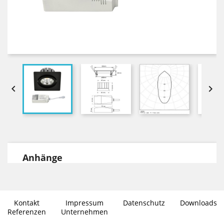


Anhänge
DOWNLOADS
Datenblatt Environlight in PDF Format
Kontakt
Impressum
Datenschutz
Downloads
Photometrische Daten im .ies
Referenzen
Unternehmen
Dateiformat