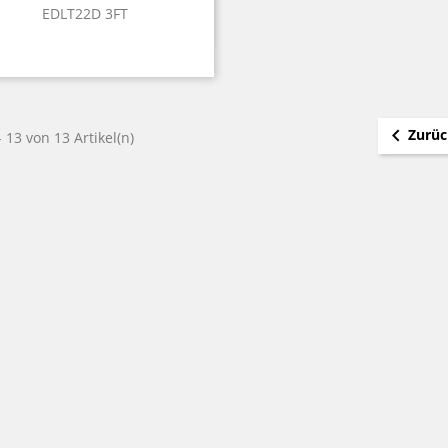
EDLT22D 3FT
Vorschau


Zurüc
- 13 von 13 Artikel(n)