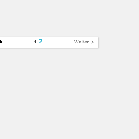
2

k
Weiter
1